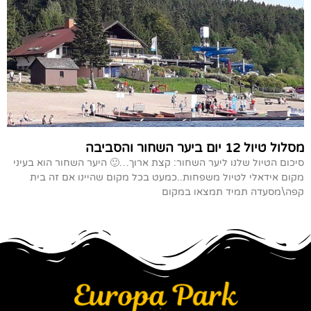
מסלול טיול 12 יום ביער השחור והסביבה
סיכום הטיול שלנו ליער השחור: קצת ארוך…🙂 היער השחור הוא בעיני
מקום אידאלי לטיול משפחות..כמעט בכל מקום שהיינו אם זה בית
קפה\מסעדה תמיד תמצאו במקום