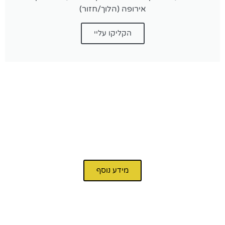
אירופה (הלוך/חזור)
הקליקו עליי
פארק שעשועים
מידע נוסף