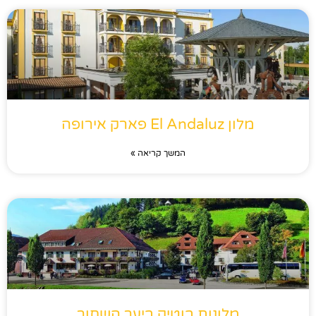
מלון El Andaluz פארק אירופה
המשך קריאה »
מלונות בוטיק ביער השחור