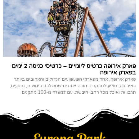
פארק אירופה כרטיס ליומיים – כרטיסי כניסה 2 ימים
בפארק אירופה
פארק אירופה, אחד מפארקי השעשועים הגדולים והאהובים ביותר
באירופה, מציע למבקרים חוויה ייחודית שמשלבת ריגושים, מופעים,
תרבויות ואוכל מכל רחבי היבשת. עם למעלה מ-100 מתקנים