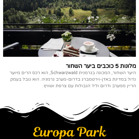
מלונות 5 כוכבים ביער השחור
היער השחור, המכונה בגרמנית Schwarzwald, הוא רכס הרים מיוער
גדול במדינת באדן-וירטמברג בדרום-מערב גרמניה. הוא גובל בעמק
הריין ממערב ודרום וליד הגבולות עם צרפת ושוויץ.