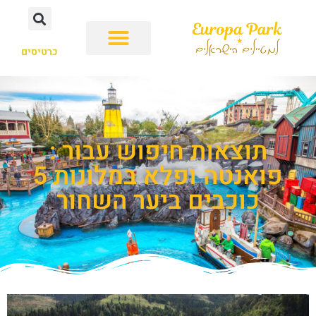
כרטיסים
תוצאות חיפוש עבור :
פואנטה ופלא במלונות 5
כוכבים ביער השחור