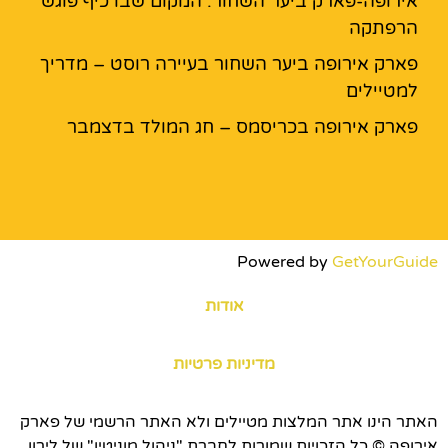
אירופה-פארק ביער השחור: המקום שבו כיף פוגש
הרפתקה
פארק אירופה ביער השחור בעיירה רוסט – מדריך
למטיילים
פארק אירופה בכריסמס – חג המולד בדצמבר
Powered by
GetYourGuide
אודות
מדיניות פרטיות
האתר הינו אתר המלצות מטיילים ולא האתר הרשמי של פארק
אירופה © כל הזכויות שמורות לחברת "ניהול מוניטין" של לירון