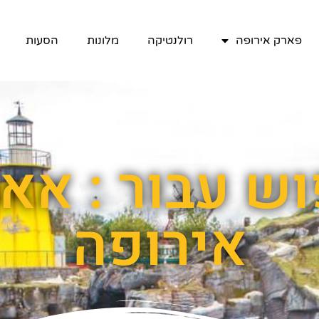
פארק אירופה
רולנטיקה
מלונות
הסעות
וש עבור : אא
אירופה