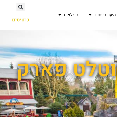
היער השחור
המלצות
כרטיסים
וטלט פארק