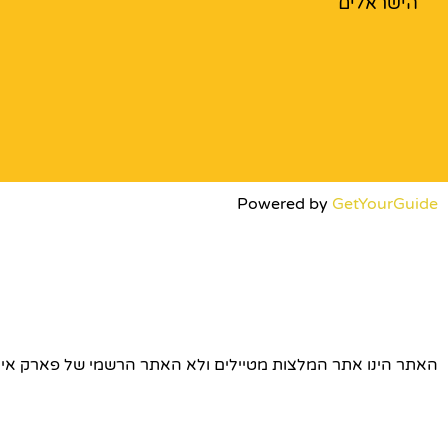
הישראלים
Powered by
GetYourGuide
האתר הינו אתר המלצות מטיילים ולא האתר הרשמי של פארק אירופה © כל הז