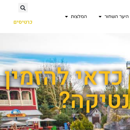
היער השחור
המלצות
כרטיסים
כדאי להזמין
נטיקה?