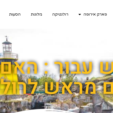
פארק אירופה
רולנטיקה
מלונות
הסעות
 עבור : האם 
 מראש לרול