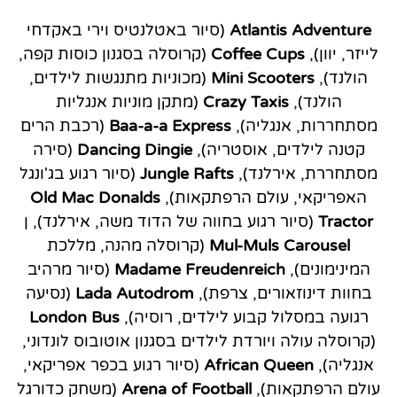
Atlantis Adventure
(סיור באטלנטיס וירי באקדחי
לייזר, יוון),
Coffee Cups
(קרוסלה בסגנון כוסות קפה,
הולנד),
Mini Scooters
(מכוניות מתנגשות לילדים,
הולנד),
Crazy Taxis
(מתקן מוניות אנגליות
מסתחררות, אנגליה),
Baa-a-a Express
(רכבת הרים
קטנה לילדים, אוסטריה),
Dancing Dingie
(סירה
מסתחררת, אירלנד),
Jungle Rafts
(סיור רגוע בג'ונגל
האפריקאי, עולם הרפתקאות),
Old Mac Donalds
Tractor
(סיור רגוע בחווה של הדוד משה, אירלנד), ן
Mul-Muls Carousel
(קרוסלה מהנה, מללכת
המינימונים),
Madame Freudenreich
(סיור מרהיב
בחוות דינוזאורים, צרפת),
Lada Autodrom
(נסיעה
רגועה במסלול קבוע לילדים, רוסיה),
London Bus
(קרוסלה עולה ויורדת לילדים בסגנון אוטובוס לונדוני,
אנגליה),
Queen
African
(סיור רגוע בכפר אפריקאי,
עולם הרפתקאות),
Arena of Football
(משחק כדורגל