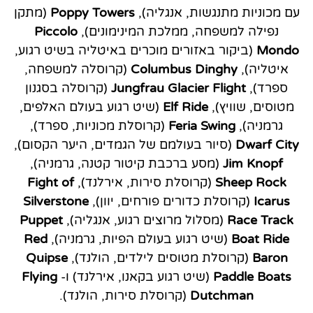
עם מכוניות מתנגשות, אנגליה),
Poppy Towers
(מתקן
נפילה למשפחה, ממלכת המינימונים),
Piccolo
Mondo
(ביקור באזורים מוכרים באיטליה בשיט רגוע,
איטליה),
Columbus Dinghy
(קרוסלה למשפחה,
ספרד),
Jungfrau Glacier Flight
(קרוסלה בסגנון
מטוסים, שוויץ),
Ride
Elf
(שיט רגוע בעולם האלפים,
גרמניה),
Feria Swing
(קרוסלת מכוניות, ספרד),
Dwarf City
(סיור בעולמם של הגמדים, היער הקסום),
Knopf
Jim
(מסע ברכבת קיטור קטנה, גרמניה),
Sheep Rock
(קרוסלת סירות, אירלנד),
Fight of
Icarus
(קרוסלת כדורים פורחים, יוון),
Silverstone
Race Track
(מסלול מרוצים רגוע, אנגליה),
Puppet
Boat Ride
(שיט רגוע בעולם הפיות, גרמניה),
Red
Baron
(קרוסלת מטוסים לילדים, הולנד),
Quipse
Paddle Boats
(שיט רגוע בקאנו, אירלנד) ו-
Flying
Dutchman
(קרוסלת סירות, הולנד).