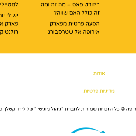
ריזורט פאס – מה זה ומה
למטיילי
זה כולל האם שווה?
יש לי י
הסעה פרטית מפארק
פארק אי
אירופה אל שטרסבורג
רולנטיק
אודות
מדיניות פרטיות
כויות שמורות לחברת "ניהול מוניטין" של לירון קטלן וסוכנות ERS.CO.IL