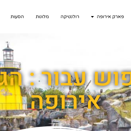
פארק אירופה
רולנטיקה
מלונות
הסעות
וש עבור : ה
אירופה