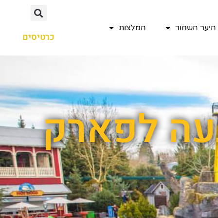
היער השחור
המלצות
כרטיסים
געה לפארק