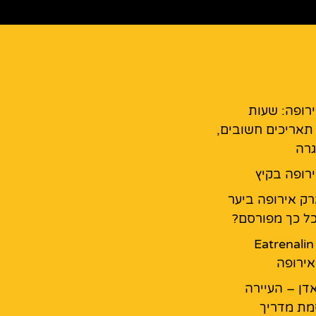
רופה: שעות
 תאריכים חשובים,
גרה
רופה בקיץ
ק אירופה ביער
ל כך מפורסם?
מסעדת Eatrenalin
ירופה
דן – העיירה
מת מדריך