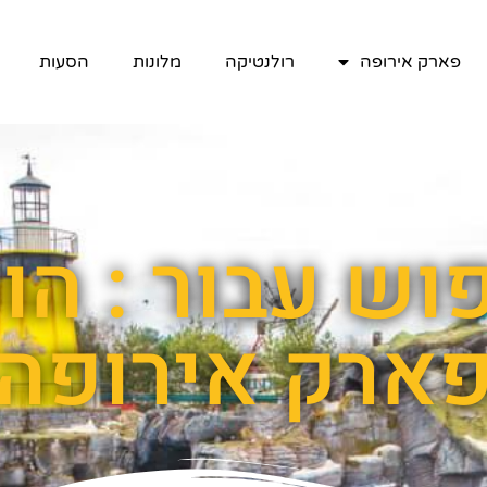
פארק אירופה
רולנטיקה
מלונות
הסעות
וש עבור : הו
ארק אירופה