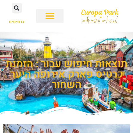
כרטיסים
תוצאות חיפוש עבור : הזמנת
כרטיס פארק אירופה היער
השחור