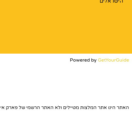
הישראלים
Powered by
GetYourGuide
האתר הינו אתר המלצות מטיילים ולא האתר הרשמי של פארק אירופה © כל הז