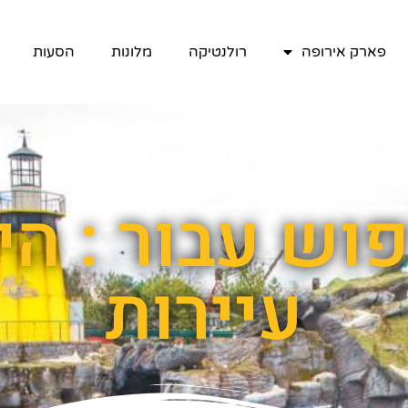
פארק אירופה
רולנטיקה
מלונות
הסעות
וש עבור : ה
עיירות