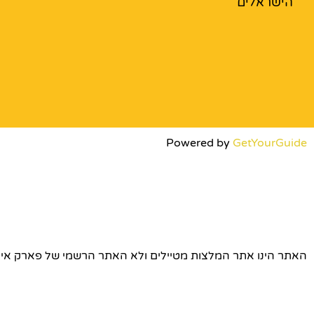
הישראלים
Powered by
GetYourGuide
האתר הינו אתר המלצות מטיילים ולא האתר הרשמי של פארק אירופה © כל הז