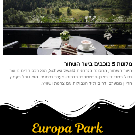
מלונות 5 כוכבים ביער השחור
היער השחור, המכונה בגרמנית Schwarzwald, הוא רכס הרים מיוער
גדול במדינת באדן-וירטמברג בדרום-מערב גרמניה. הוא גובל בעמק
הריין ממערב ודרום וליד הגבולות עם צרפת ושוויץ.