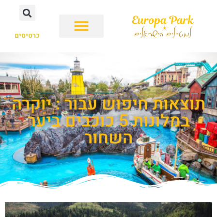
כרטיסים
תוצאות חיפוש עבור : יוקרה
במלונות 5 כוכבים ביער
השחור