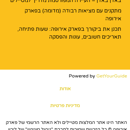
באדן באדן – העיירה המפורסמת מדריך למטיילים
מתקנים עם מציאות רבודה (מדומה) בפארק
אירופה
תכנן את ביקורך בפארק אירופה: שעות פתיחה,
תאריכים חשובים, עונות והפסקה
Powered by
GetYourGuide
אודות
מדיניות פרטיות
האתר הינו אתר המלצות מטיילים ולא האתר הרשמי של פארק
אירופה © כל הזכויות שמורות לחברת "ניהול מוניטין" של לירון