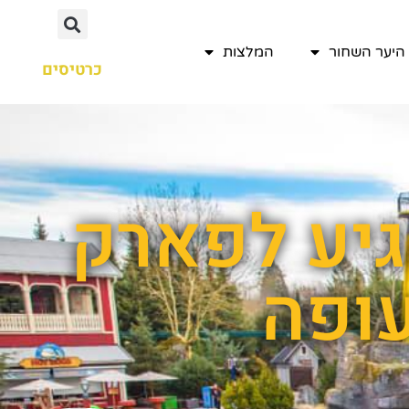
היער השחור
המלצות
כרטיסים
גיע לפארק
ופה