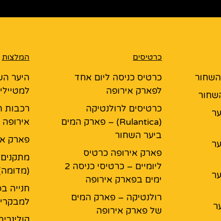
כרטיסים
המלצות
 השחור
כרטיס כניסה ליום אחד
היער הש
לפארק אירופה
למטיילי
השחור
כרטיסים לרולנטיקה
רכבות ה
יער
(Rulantica) – פארק המים
אירופה
ביער השחור
פארק אי
יער
פארק אירופה כרטיס
מתקנים 
ליומיים – כרטיסי כניסה 2
(מדומה)
יער
ימים בפארק אירופה
חנייה בפ
רולנטיקה – פארק המים
למבקרי 
ר
של פארק אירופה
קולינריה