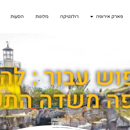
פארק אירופה
רולנטיקה
מלונות
הסעות
וש עבור : לה
פה משדה התע