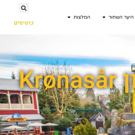
היער השחור
המלצות
כרטיסים
תוצאות חיפוש עבור : מלון Krønasår