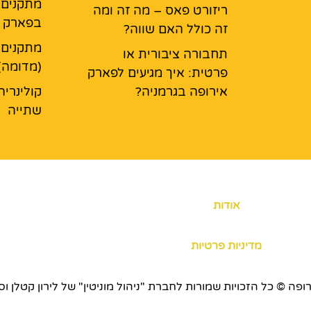
מתקנים ל
ריזורט פאס – מה זה ומה
בפארק א
זה כולל האם שווה?
מתקנים 
תחבורה ציבורית או
(מדומה)
פרטית: איך מגיעים לפארק
אירופה בגרמניה?
קולינריה
שתייה
אודות
מדיניות פרטיות
כויות שמורות לחברת "ניהול מוניטין" של לירון קטלן וסוכנות ERS.CO.IL