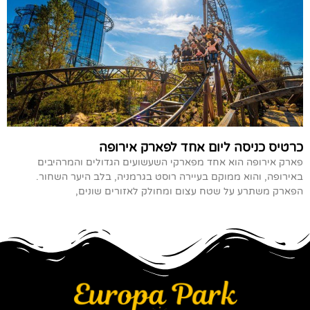
כרטיס כניסה ליום אחד לפארק אירופה
פארק אירופה הוא אחד מפארקי השעשועים הגדולים והמרהיבים
באירופה, והוא ממוקם בעיירה רוסט בגרמניה, בלב היער השחור.
הפארק משתרע על שטח עצום ומחולק לאזורים שונים,