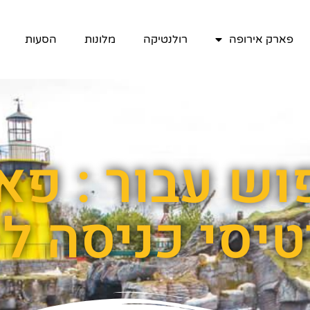
פארק אירופה
רולנטיקה
מלונות
הסעות
וש עבור : פא
י כניסה ל-48 שעות