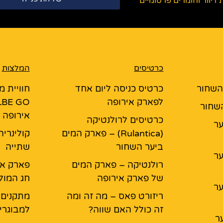
יוור וחומרים פרסומיים
כרטיסים
המלצות
 השחור
כרטיס כניסה ליום אחד
חוויית 
לפארק אירופה
השחור
אירופה
כרטיסים לרולנטיקה
יער
(Rulantica) – פארק המים
קולינריה
ביער השחור
שתייה
יער
רולנטיקה – פארק המים
פארק אי
של פארק אירופה
חג המול
יער
ריזורט פאס – מה זה ומה
מתקנים
זה כולל האם שווה?
למבוגרים
ר