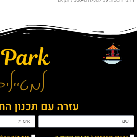
רחבי היבשת. עם למעלה מ-100 מתקנים
עזרה עם תכנון ה