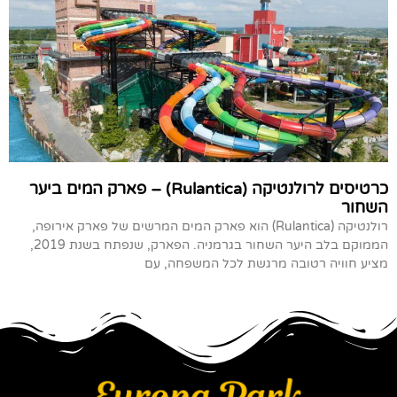
כרטיסים לרולנטיקה (Rulantica) – פארק המים ביער
השחור
רולנטיקה (Rulantica) הוא פארק המים המרשים של פארק אירופה,
הממוקם בלב היער השחור בגרמניה. הפארק, שנפתח בשנת 2019,
מציע חוויה רטובה מרגשת לכל המשפחה, עם