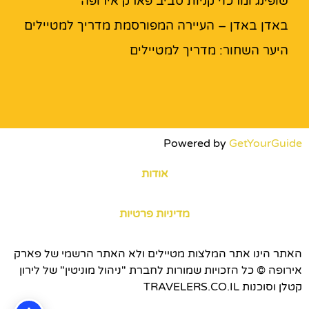
שופינג ומרכזי קניות סביב פארק אירופה
באדן באדן – העיירה המפורסמת מדריך למטיילים
היער השחור: מדריך למטיילים
Powered by
GetYourGuide
אודות
מדיניות פרטיות
האתר הינו אתר המלצות מטיילים ולא האתר הרשמי של פארק
אירופה © כל הזכויות שמורות לחברת "ניהול מוניטין" של לירון
קטלן וסוכנות TRAVELERS.CO.IL