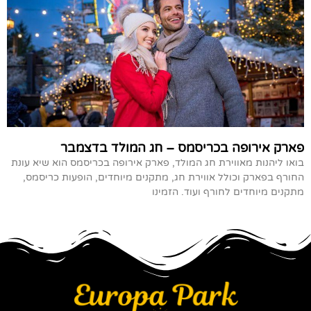
פארק אירופה בכריסמס – חג המולד בדצמבר
בואו ליהנות מאווירת חג המולד, פארק אירופה בכריסמס הוא שיא עונת
החורף בפארק וכולל אווירת חג, מתקנים מיוחדים, הופעות כריסמס,
מתקנים מיוחדים לחורף ועוד. הזמינו