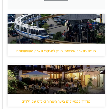
חנייה בפארק אירופה: חניון למבקרי פארק השעשועים
מדריך למטיילים ביער השחור ואלזס עם ילדים