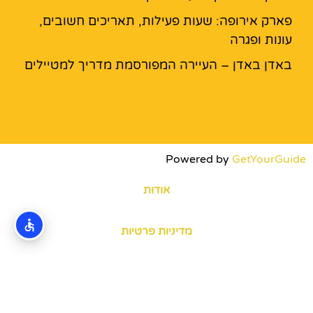
פארק אירופה: שעות פעילות, תאריכים חשובים,
עונות ופגרה
באדן באדן – העיירה המפורסמת מדריך למטיילים
Powered by
GetYourGuide
אודות
מדיניות פרטיות
האתר הינו אתר המלצות מטיילים ולא האתר הרשמי של פארק
אירופה © כל הזכויות שמורות לחברת "ניהול מוניטין" של לירון
קטלן וסוכנות TRAVELERS.CO.IL