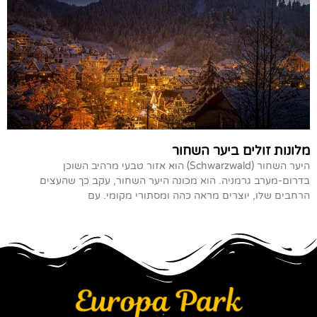
מלונות זולים ביער השחור
היער השחור (Schwarzwald) הוא אזור טבעי מרהיב השוכן
בדרום-מערב גרמניה. הוא מכונה היער השחור, עקב כך שהעצים
הרחבים שלו, יוצרים מראה כהה ומסתורי מקומי. עם