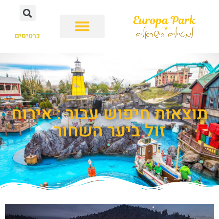
כרטיסים
תוצאות חיפוש עבור : אירוח
זול ביער השחור