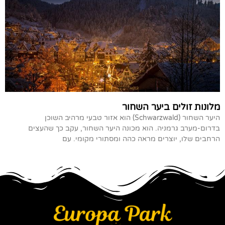
מלונות זולים ביער השחור
היער השחור (Schwarzwald) הוא אזור טבעי מרהיב השוכן
בדרום-מערב גרמניה. הוא מכונה היער השחור, עקב כך שהעצים
הרחבים שלו, יוצרים מראה כהה ומסתורי מקומי. עם