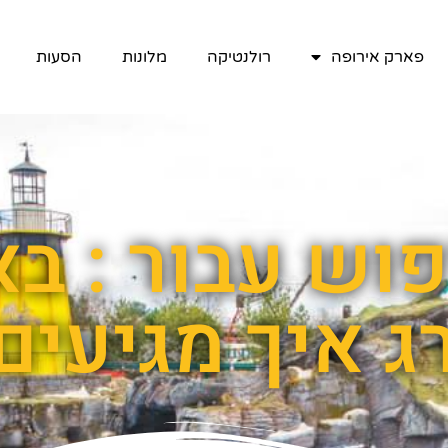
פארק אירופה
רולנטיקה
מלונות
הסעות
וש עבור : באז
ג איך מגיעים