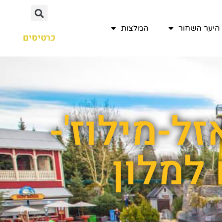
היער השחור
המלצות
כרטיסים
ל-מילוז'-
 למלון