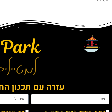
מולהאוז
עזרה עם תכנון ה