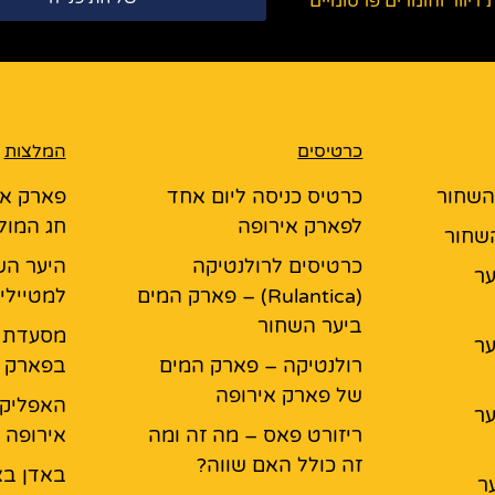
יוור וחומרים פרסומיים
כרטיסים
המלצות
 השחור
כרטיס כניסה ליום אחד
פארק אי
לפארק אירופה
חג המול
השחור
כרטיסים לרולנטיקה
היער הש
יער
(Rulantica) – פארק המים
למטיילי
ביער השחור
יער
רולנטיקה – פארק המים
בפארק א
של פארק אירופה
האפליקצ
יער
ריזורט פאס – מה זה ומה
אירופה
זה כולל האם שווה?
באדן בא
ר