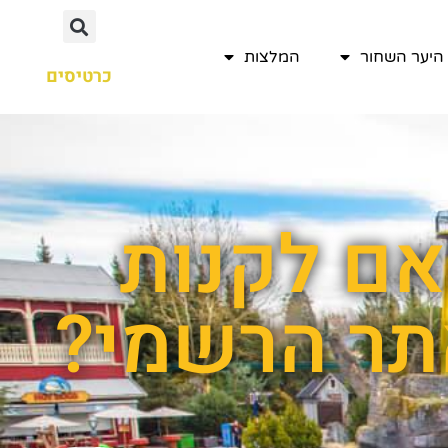
היער השחור
המלצות
כרטיסים
אם לקנות
תר הרשמי?