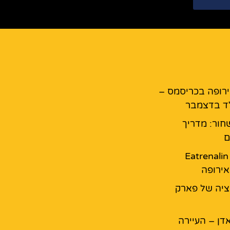
רופה בכריסמס –
ד בדצמבר
חור: מדריך
ם
מסעדת Eatrenalin
ירופה
יה של פארק
דן – העיירה