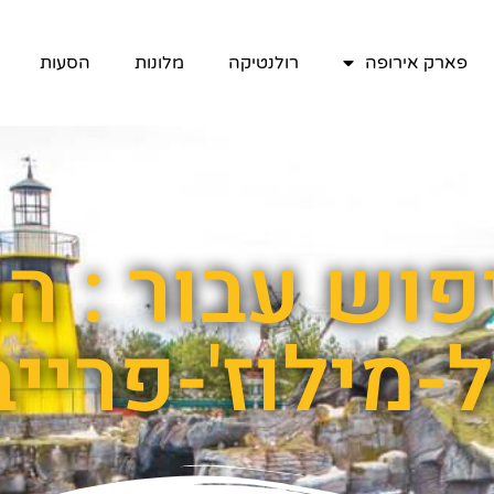
פארק אירופה
רולנטיקה
מלונות
הסעות
פוש עבור : הג
-מילוז'-פרייב