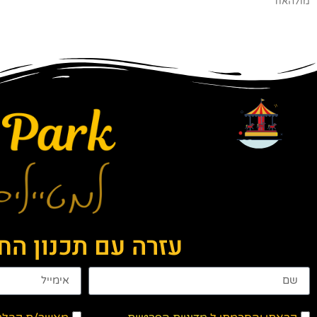
מולהאוז
עזרה עם תכנון ה