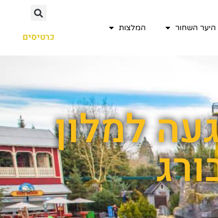
היער השחור
המלצות
כרטיסים
עה למלון
ורג