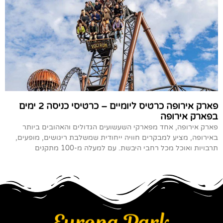
פארק אירופה כרטיס ליומיים – כרטיסי כניסה 2 ימים
בפארק אירופה
פארק אירופה, אחד מפארקי השעשועים הגדולים והאהובים ביותר
באירופה, מציע למבקרים חוויה ייחודית שמשלבת ריגושים, מופעים,
תרבויות ואוכל מכל רחבי היבשת. עם למעלה מ-100 מתקנים