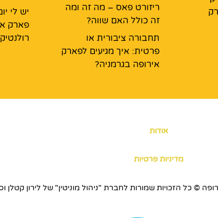
ריזורט פאס – מה זה ומה
רק
יש לי י
זה כולל האם שווה?
פארק אי
תחבורה ציבורית או
רולנטיק
פרטית: איך מגיעים לפארק
אירופה בגרמניה?
אודות
מדיניות פרטיות
כויות שמורות לחברת "ניהול מוניטין" של לירון קטלן וסוכנות ERS.CO.IL