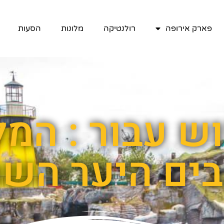
פארק אירופה
רולנטיקה
מלונות
הסעות
בים היער השח