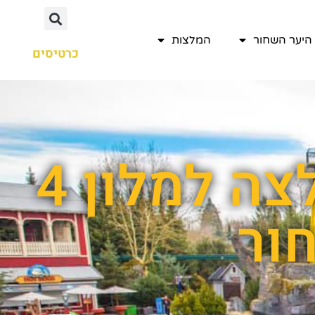
היער השחור
המלצות
כרטיסים
תוצאות חיפוש עבור : המלצה למלון 4
ור