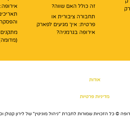
ק
זה כולל האם שווה?
אירופה:
רק
תאריכים
תחבורה ציבורית או
והפסקה
פרטית: איך מגיעים לפארק
אירופה בגרמניה?
מתקנים 
(מדומה)
אודות
מדיניות פרטיות
כויות שמורות לחברת "ניהול מוניטין" של לירון קטלן וסוכנות ERS.CO.IL