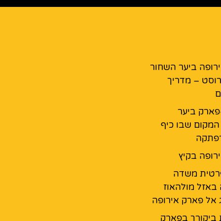
רופה ביער השחור
רוסט – מדריך
ם
פארק ביער
המקום שבו כיף
רפתקה
רופה בקיץ
רטית משדה
באזל מולהאוז
ג אל פארק אירופה
 ביקורך בפארק