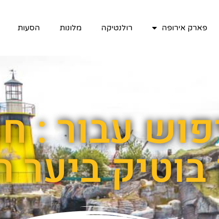
פארק אירופה
רולנטיקה
מלונות
הסעות
וש עבור : חו
 בוטיק ביער 