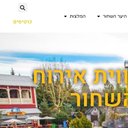
היער השחור
המלצות
כרטיסים
וית אירוח
השחור