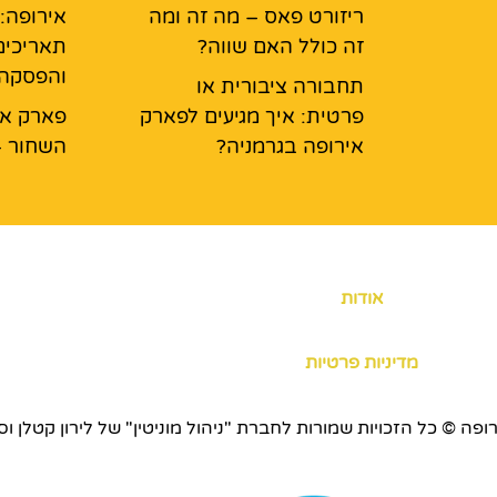
ריזורט פאס – מה זה ומה
אירופה:
זה כולל האם שווה?
תאריכים
והפסקה
תחבורה ציבורית או
פרטית: איך מגיעים לפארק
פארק אי
אירופה בגרמניה?
השחור –
אודות
מדיניות פרטיות
כויות שמורות לחברת "ניהול מוניטין" של לירון קטלן וסוכנות ERS.CO.IL