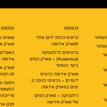
כרטיסים
המלצות
 השחור
כרטיס כניסה ליום אחד
שופינג ו
לפארק אירופה
פארק אי
השחור
כרטיסים לרולנטיקה
האפליקצ
יער
(Rulantica) – פארק המים
אירופה
ביער השחור
פארק אי
יער
פארק אירופה כרטיס
חג המול
ליומיים – כרטיסי כניסה 2
הסעה פ
יער
ימים בפארק אירופה
התעופה 
רולנטיקה – פארק המים
פרייבור
ר
של פארק אירופה
תכנן את