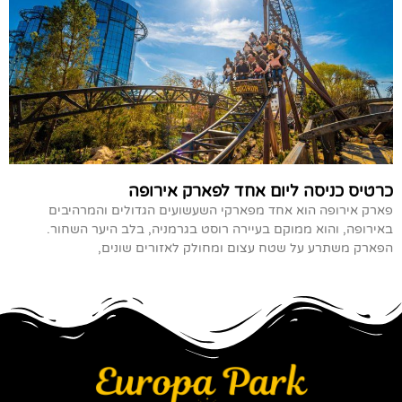
כרטיס כניסה ליום אחד לפארק אירופה
פארק אירופה הוא אחד מפארקי השעשועים הגדולים והמרהיבים
באירופה, והוא ממוקם בעיירה רוסט בגרמניה, בלב היער השחור.
הפארק משתרע על שטח עצום ומחולק לאזורים שונים,