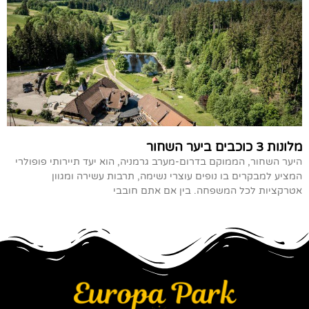
מלונות 3 כוכבים ביער השחור
היער השחור, הממוקם בדרום-מערב גרמניה, הוא יעד תיירותי פופולרי
המציע למבקרים בו נופים עוצרי נשימה, תרבות עשירה ומגוון
אטרקציות לכל המשפחה. בין אם אתם חובבי