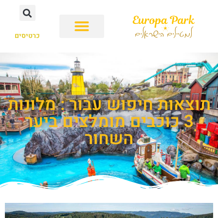
כרטיסים
תוצאות חיפוש עבור : מלונות
3 כוכבים מומלצים ביער
השחור