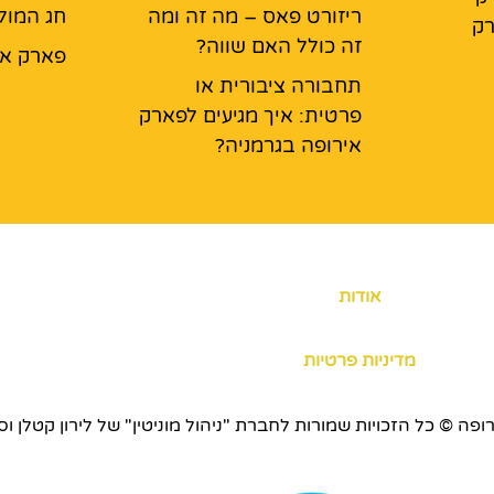
ריזורט פאס – מה זה ומה
חג המול
רק
זה כולל האם שווה?
פארק אי
תחבורה ציבורית או
פרטית: איך מגיעים לפארק
אירופה בגרמניה?
אודות
מדיניות פרטיות
כויות שמורות לחברת "ניהול מוניטין" של לירון קטלן וסוכנות ERS.CO.IL