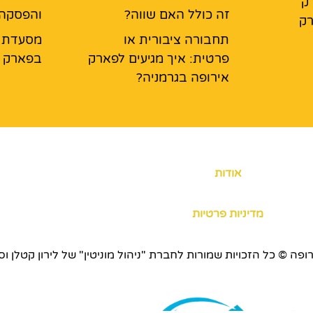
ק
זה כולל האם שווה?
והפסקה
רק
תחבורה ציבורית או
פרטית: איך מגיעים לפארק
בפארק א
אירופה בגרמניה?
אודות
מדיניות פרטיות
כויות שמורות לחברת "ניהול מוניטין" של לירון קטלן וסוכנות ERS.CO.IL