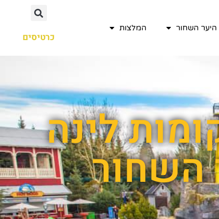
היער השחור
המלצות
כרטיסים
ומות לינה
 השחור