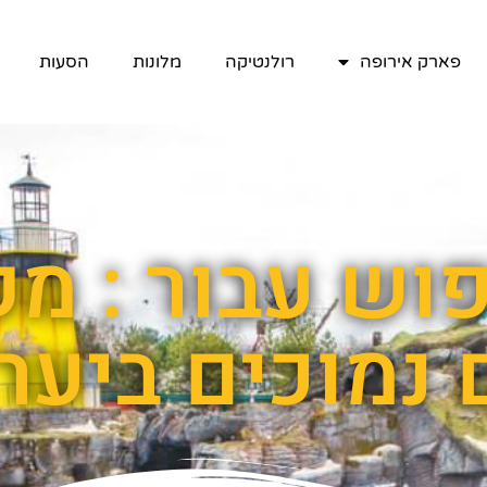
פארק אירופה
רולנטיקה
מלונות
הסעות
וש עבור : מק
 נמוכים ביער