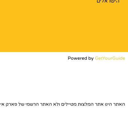
הישראלים
Powered by
GetYourGuide
האתר הינו אתר המלצות מטיילים ולא האתר הרשמי של פארק אירופה © כל הז