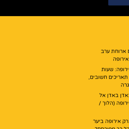
 ארוחת ערב
ירופה
רופה: שעות
 תאריכים חשובים,
גרה
דן באדן אל
רופה (הלוך /
ק אירופה ביער
ל כך מפורסם?