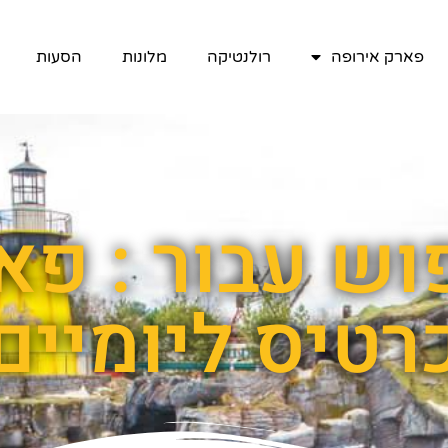
פארק אירופה
רולנטיקה
מלונות
הסעות
וש עבור : פא
רטיס ליומיים