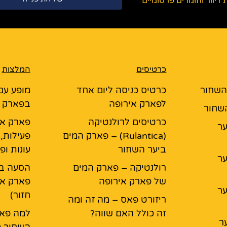
יוור וחומרים פרסומיים
כרטיסים
המלצות
 השחור
כרטיס כניסה ליום אחד
מופע עם
לפארק אירופה
בפארק א
השחור
כרטיסים לרולנטיקה
פארק אי
יער
(Rulantica) – פארק המים
פעילות,
ביער השחור
עונות ופ
יער
רולנטיקה – פארק המים
הסעה בא
של פארק אירופה
פארק אי
יער
חזור)
ריזורט פאס – מה זה ומה
זה כולל האם שווה?
למה פאר
ר
השחור כ