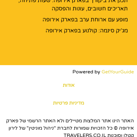
תכנן את ביקורך בפארק אירופה: שעות פתיחה,
תאריכים חשובים, עונות והפסקה
מופע עם ארוחת ערב בפארק אירופה
מג'יק סינמה: קולנוע בפארק אירופה
Powered by
GetYourGuide
אודות
מדיניות פרטיות
האתר הינו אתר המלצות מטיילים ולא האתר הרשמי של פארק
אירופה © כל הזכויות שמורות לחברת "ניהול מוניטין" של לירון
קטלן וסוכנות TRAVELERS.CO.IL