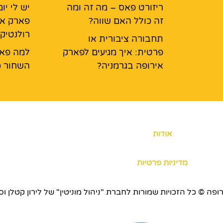
ריזורט פאס – מה זה ומה
יש לי י
זה כולל האם שווה?
פארק אי
רולנטיק
תחבורה ציבורית או
פרטית: איך מגיעים לפארק
למה פאר
אירופה בגרמניה?
השחור כ
אודות
מדיניות פרטיות
כויות שמורות לחברת "ניהול מוניטין" של לירון קטלן וסוכנות ERS.CO.IL