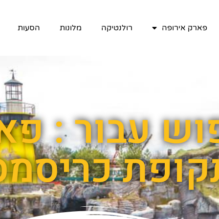
פארק אירופה
רולנטיקה
מלונות
הסעות
וש עבור : פא
קופת כריסמס