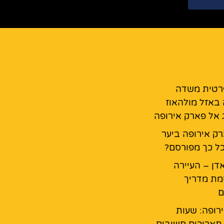
רטית משדה
באזל מולהאוז
ג אל פארק אירופה
ק אירופה ביער
ל כך מפורסם?
דן – העיירה
מת מדריך
ם
רופה: שעות
 תאריכים חשובים,