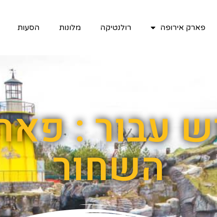
פארק אירופה
רולנטיקה
מלונות
הסעות
 עבור : פאר
השחור