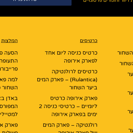
יוור וחומרים פרסומיים
כרטיסים
המלצות
 השחור
כרטיס כניסה ליום אחד
הסעה פ
לפארק אירופה
התעופה 
השחור
פרייבור
כרטיסים לרולנטיקה
יער
(Rulantica) – פארק המים
למה פאר
ביער השחור
השחור כ
יער
פארק אירופה כרטיס
באדן בא
ליומיים – כרטיסי כניסה 2
המפורס
יער
ימים בפארק אירופה
למטיילי
רולנטיקה – פארק המים
פארק אי
ר
של פארק אירופה
פעילות,