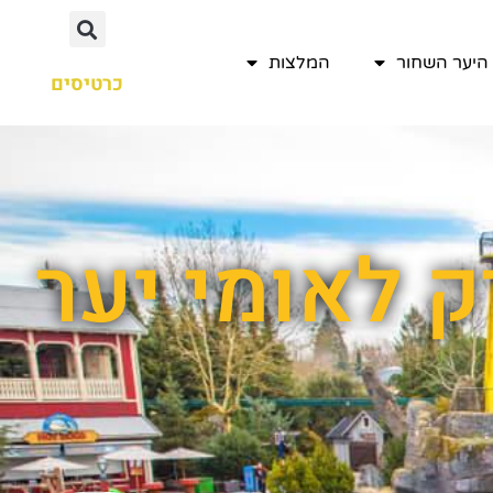
היער השחור
המלצות
כרטיסים
ק לאומי יער