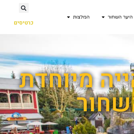
היער השחור
המלצות
כרטיסים
ייה מיוחדת
השחור