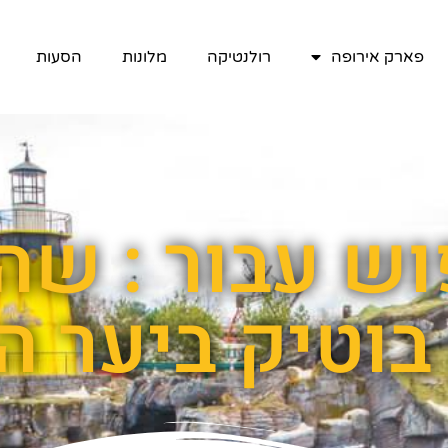
פארק אירופה
רולנטיקה
מלונות
הסעות
ש עבור : שה
בוטיק ביער 