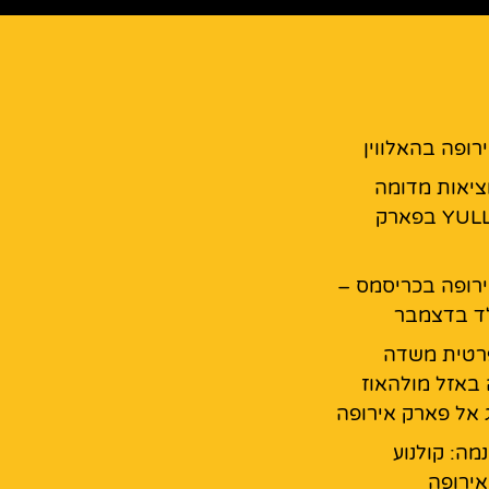
רופה בהאלווין
מציאות מדומה
YULLBE GO בפארק
רופה בכריסמס –
ד בדצמבר
רטית משדה
באזל מולהאוז
ג אל פארק אירופה
נמה: קולנוע
ירופה