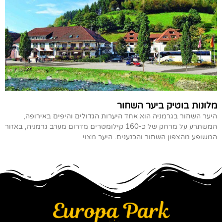
מלונות בוטיק ביער השחור
היער השחור בגרמניה הוא אחד היערות הגדולים והיפים באירופה,
המשתרע על מרחק של כ-160 קילומטרים מדרום מערב גרמניה, באזור
המשופע מהצפון השחור והכנענים. היער מצוי