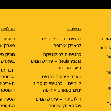
כרטיסים
המלצות
 השחור
כרטיס כניסה ליום אחד
שופינג ו
לפארק אירופה
פארק אי
השחור
כרטיסים לרולנטיקה
מג'יק סי
יער
(Rulantica) – פארק המים
בפארק א
ביער השחור
תכנן את
יער
פארק אירופה כרטיס
אירופה:
ליומיים – כרטיסי כניסה 2
תאריכים
יער
ימים בפארק אירופה
והפסקה
רולנטיקה – פארק המים
הסעה פ
ר
של פארק אירופה
התעופה 