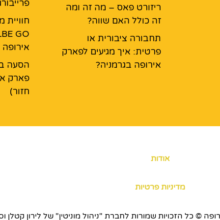
פרייבור
ריזורט פאס – מה זה ומה
זה כולל האם שווה?
חוויית 
תחבורה ציבורית או
אירופה
פרטית: איך מגיעים לפארק
אירופה בגרמניה?
הסעה בא
פארק אי
חזור)
אודות
מדיניות פרטיות
כויות שמורות לחברת "ניהול מוניטין" של לירון קטלן וסוכנות ERS.CO.IL