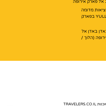
ג אל פארק אירופה
מציאות מדומה
YULLBE GO בפארק
דן באדן אל
רופה (הלוך /
TRAVEL