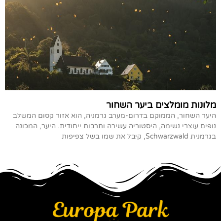
מלונות מומלצים ביער השחור
היער השחור, הממוקם בדרום-מערב גרמניה, הוא אזור קסום המשלב
נופים עוצרי נשימה, היסטוריה עשירה ותרבות ייחודית. היער, המכונה
בגרמנית Schwarzwald, קיבל את שמו בשל צפיפות