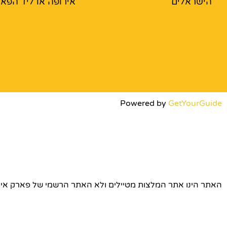
הישראלים
אירופה או ליד הפא
Powered by
GetYourGuide
האתר הינו אתר המלצות מטיילים ולא האתר הרשמי של פארק אירופה © כל הז