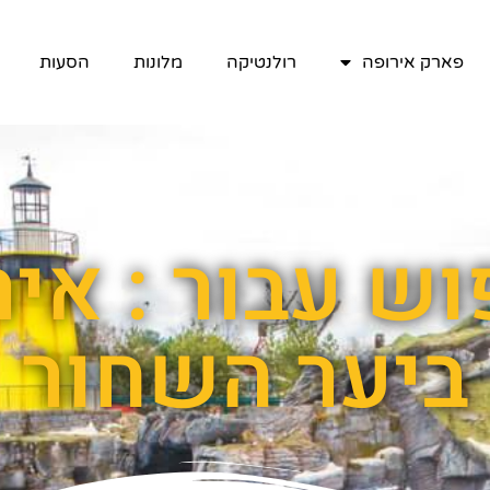
פארק אירופה
רולנטיקה
מלונות
הסעות
ש עבור : אי
ביער השחור