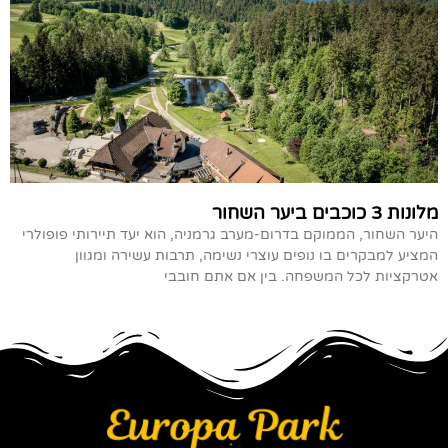
מלונות 3 כוכבים ביער השחור
היער השחור, הממוקם בדרום-מערב גרמניה, הוא יעד תיירותי פופולרי
המציע למבקרים בו נופים עוצרי נשימה, תרבות עשירה ומגוון
אטרקציות לכל המשפחה. בין אם אתם חובבי