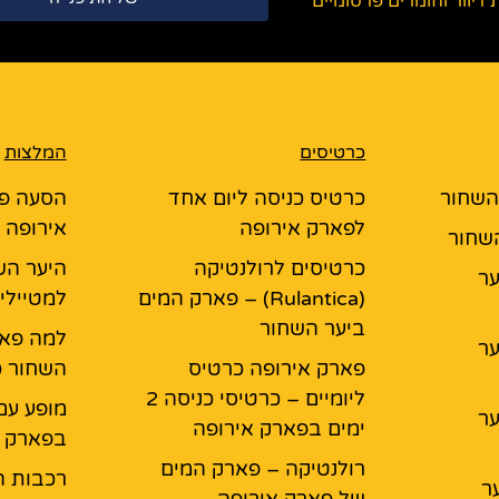
יוור וחומרים פרסומיים
כרטיסים
המלצות
 השחור
כרטיס כניסה ליום אחד
הסעה פ
לפארק אירופה
אירופה 
השחור
כרטיסים לרולנטיקה
היער הש
יער
(Rulantica) – פארק המים
למטיילי
ביער השחור
למה פאר
יער
פארק אירופה כרטיס
השחור כ
ליומיים – כרטיסי כניסה 2
מופע עם
יער
ימים בפארק אירופה
בפארק א
רולנטיקה – פארק המים
רכבות ה
ר
של פארק אירופה