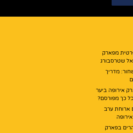
רטית מפארק
אל שטרסבורג
חור: מדריך
ם
ק אירופה ביער
ל כך מפורסם?
 ארוחת ערב
ירופה
רים בפארק