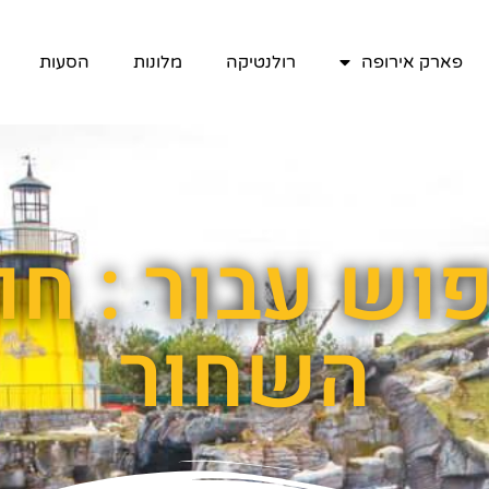
פארק אירופה
רולנטיקה
מלונות
הסעות
וש עבור : ח
השחור