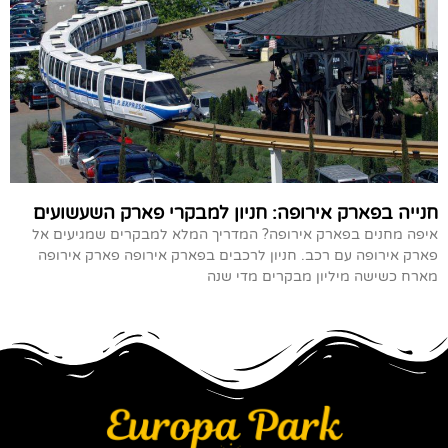
חנייה בפארק אירופה: חניון למבקרי פארק השעשועים
איפה מחנים בפארק אירופה? המדריך המלא למבקרים שמגיעים אל
פארק אירופה עם רכב. חניון לרכבים בפארק אירופה פארק אירופה
מארח כשישה מיליון מבקרים מדי שנה