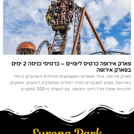
פארק אירופה כרטיס ליומיים – כרטיסי כניסה 2 ימים
בפארק אירופה
פארק אירופה, אחד מפארקי השעשועים הגדולים והאהובים ביותר
באירופה, מציע למבקרים חוויה ייחודית שמשלבת ריגושים, מופעים,
תרבויות ואוכל מכל רחבי היבשת. עם למעלה מ-100 מתקנים