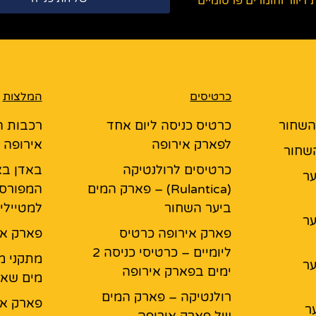
יוור וחומרים פרסומיים
כרטיסים
המלצות
 השחור
כרטיס כניסה ליום אחד
רכבות ה
לפארק אירופה
אירופה
השחור
כרטיסים לרולנטיקה
באדן בא
יער
(Rulantica) – פארק המים
המפורס
ביער השחור
למטיילי
יער
פארק אירופה כרטיס
פארק אי
ליומיים – כרטיסי כניסה 2
מתקני מ
יער
ימים בפארק אירופה
מים שאס
רולנטיקה – פארק המים
פארק אי
ר
של פארק אירופה