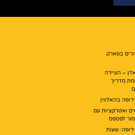
רים בפארק
דן – העיירה
מת מדריך
ם
רופה בהאלווין
ים ואטרקציות עם
ור לפספס
רופה: שעות