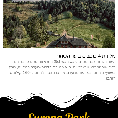
מלונות 4 כוכבים ביער השחור
היער השחור (בגרמנית: Schwarzwald) הוא אזור גאוגרפי במדינת
באדן-וירטמברג שבגרמניה. הוא ממוקם בדרום-מערב המדינה, גובל
בשוויץ מדרום ובצרפת ממערב. אורכו מצפון לדרום כ-160 קילומטר,
רוחבו